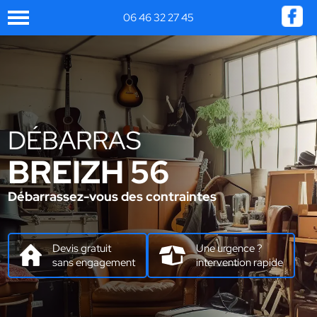
06 46 32 27 45
DÉBARRAS
BREIZH 56
Débarrassez-vous des contraintes
Devis gratuit
Une urgence ?
sans engagement
intervention rapide